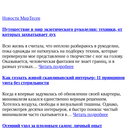
Новости МирТесен
Путешествие в мир экзотического рукоделия: техники, от
которых захватывает дух
Всю жизнь я считала, что неплохо разбираюсь в рукоделии,
пока однажды не наткнулась на подборку техник, которые
перевернули мое представление о творчестве с ног на голову.
Оказывается, человеческая фантазия не знает границ, и в
разных уголках…
Читать подробнее
Как создать живой скандинавский интерьер: 11 принципов
уюта без стерильности
Когда я впервые задумалась об обновлении своей квартиры,
минимализм казался единственно верным решением.
Хотелось воздуха, свободы и визуальной тишины. Однако,
пересмотрев десятки интерьеров, я быстро поняла: чистый
минимализм часто скатывается в…
Читать подробнее
Осенний уход за плодовым садом: личный опыт