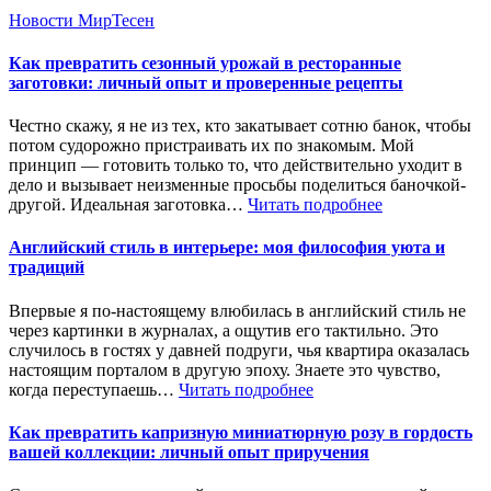
Новости МирТесен
Как превратить сезонный урожай в ресторанные
заготовки: личный опыт и проверенные рецепты
Честно скажу, я не из тех, кто закатывает сотню банок, чтобы
потом судорожно пристраивать их по знакомым. Мой
принцип — готовить только то, что действительно уходит в
дело и вызывает неизменные просьбы поделиться баночкой-
другой. Идеальная заготовка…
Читать подробнее
Английский стиль в интерьере: моя философия уюта и
традиций
Впервые я по-настоящему влюбилась в английский стиль не
через картинки в журналах, а ощутив его тактильно. Это
случилось в гостях у давней подруги, чья квартира оказалась
настоящим порталом в другую эпоху. Знаете это чувство,
когда переступаешь…
Читать подробнее
Как превратить капризную миниатюрную розу в гордость
вашей коллекции: личный опыт приручения