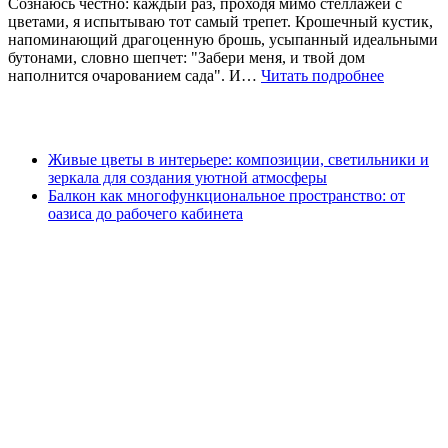
Сознаюсь честно: каждый раз, проходя мимо стеллажей с
цветами, я испытываю тот самый трепет. Крошечный кустик,
напоминающий драгоценную брошь, усыпанный идеальными
бутонами, словно шепчет: "Забери меня, и твой дом
наполнится очарованием сада". И…
Читать подробнее
Живые цветы в интерьере: композиции, светильники и
зеркала для создания уютной атмосферы
Балкон как многофункциональное пространство: от
оазиса до рабочего кабинета