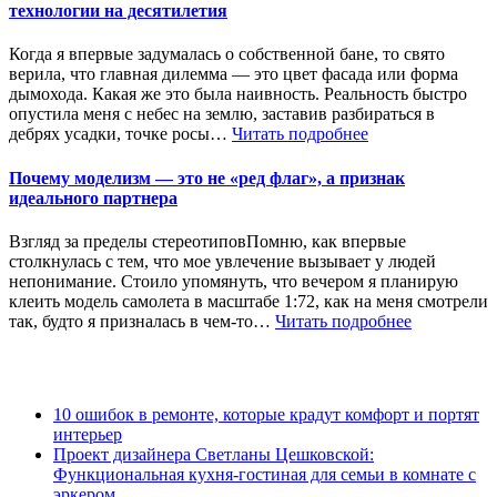
технологии на десятилетия
Когда я впервые задумалась о собственной бане, то свято
верила, что главная дилемма — это цвет фасада или форма
дымохода. Какая же это была наивность. Реальность быстро
опустила меня с небес на землю, заставив разбираться в
дебрях усадки, точке росы…
Читать подробнее
Почему моделизм — это не «ред флаг», а признак
идеального партнера
Взгляд за пределы стереотиповПомню, как впервые
столкнулась с тем, что мое увлечение вызывает у людей
непонимание. Стоило упомянуть, что вечером я планирую
клеить модель самолета в масштабе 1:72, как на меня смотрели
так, будто я призналась в чем-то…
Читать подробнее
10 ошибок в ремонте, которые крадут комфорт и портят
интерьер
Проект дизайнера Светланы Цешковской:
Функциональная кухня-гостиная для семьи в комнате с
эркером