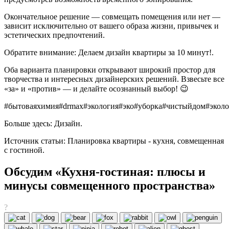
Окончательное решение — совмещать помещения или нет —
зависит исключительно от вашего образа жизни, привычек и
эстетических предпочтений.
Обратите внимание: Делаем дизайн квартиры за 10 минут!.
Оба варианта планировки открывают широкий простор для
творчества и интересных дизайнерских решений. Взвесьте все
«за» и «против» — и делайте осознанный выбор! 😉
#бытоваяхимия
#drmax
#экология
#эко
#уборка
#чистыйдом
#экол
Больше здесь: Дизайн.
Источник статьи: Планировка квартиры - кухня, совмещенная
с гостиной.
Обсудим «Кухня-гостиная: плюсы и
минусы совмещенного пространства»
?