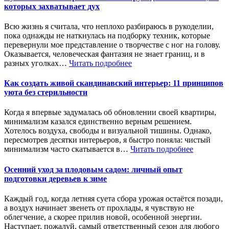
которых захватывает дух
Всю жизнь я считала, что неплохо разбираюсь в рукоделии,
пока однажды не наткнулась на подборку техник, которые
перевернули мое представление о творчестве с ног на голову.
Оказывается, человеческая фантазия не знает границ, и в
разных уголках…
Читать подробнее
Как создать живой скандинавский интерьер: 11 принципов
уюта без стерильности
Когда я впервые задумалась об обновлении своей квартиры,
минимализм казался единственно верным решением.
Хотелось воздуха, свободы и визуальной тишины. Однако,
пересмотрев десятки интерьеров, я быстро поняла: чистый
минимализм часто скатывается в…
Читать подробнее
Осенний уход за плодовым садом: личный опыт
подготовки деревьев к зиме
Каждый год, когда летняя суета сбора урожая остаётся позади,
а воздух начинает звенеть от прохлады, я чувствую не
облегчение, а скорее прилив новой, особенной энергии.
Наступает, пожалуй, самый ответственный сезон для любого