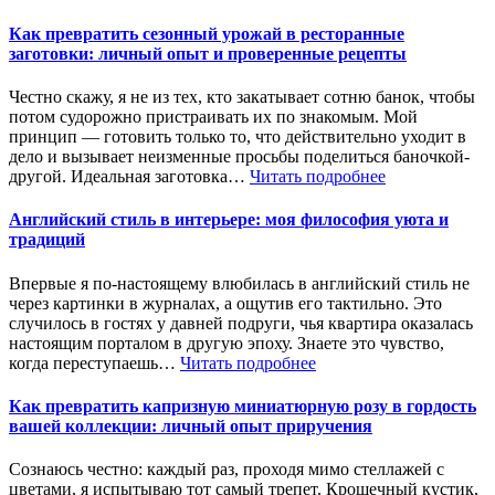
Как превратить сезонный урожай в ресторанные
заготовки: личный опыт и проверенные рецепты
Честно скажу, я не из тех, кто закатывает сотню банок, чтобы
потом судорожно пристраивать их по знакомым. Мой
принцип — готовить только то, что действительно уходит в
дело и вызывает неизменные просьбы поделиться баночкой-
другой. Идеальная заготовка…
Читать подробнее
Английский стиль в интерьере: моя философия уюта и
традиций
Впервые я по-настоящему влюбилась в английский стиль не
через картинки в журналах, а ощутив его тактильно. Это
случилось в гостях у давней подруги, чья квартира оказалась
настоящим порталом в другую эпоху. Знаете это чувство,
когда переступаешь…
Читать подробнее
Как превратить капризную миниатюрную розу в гордость
вашей коллекции: личный опыт приручения
Сознаюсь честно: каждый раз, проходя мимо стеллажей с
цветами, я испытываю тот самый трепет. Крошечный кустик,