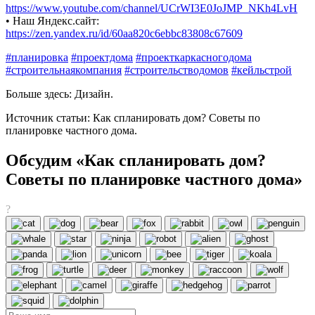
https://www.youtube.com/channel/UCrWI3E0JoJMP_NKh4LvH
• Наш Яндекс.сайт:
https://zen.yandex.ru/id/60aa820c6ebbc83808c67609
#планировка
#проектдома
#проекткаркасногодома
#строительнаякомпания
#строительстводомов
#кейльстрой
Больше здесь: Дизайн.
Источник статьи: Как спланировать дом? Советы по
планировке частного дома.
Обсудим «Как спланировать дом?
Советы по планировке частного дома»
?