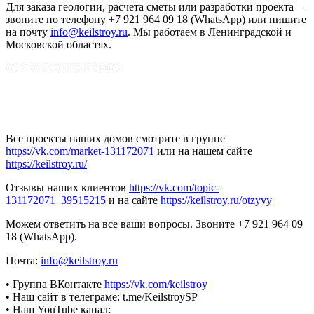
Для заказа геологии, расчета сметы или разработки проекта —
звоните по телефону +7 921 964 09 18 (WhatsApp) или пишите
на почту
info@keilstroy.ru
. Мы работаем в Ленинградской и
Московской областях.
==================
Все проекты наших домов смотрите в группе
https://vk.com/market-131172071
или на нашем сайте
https://keilstroy.ru/
Отзывы наших клиентов
https://vk.com/topic-
131172071_39515215
и на сайте
https://keilstroy.ru/otzyvy
Можем ответить на все ваши вопросы. Звоните +7 921 964 09
18 (WhatsApp).
Почта:
info@keilstroy.ru
• Группа ВКонтакте
https://vk.com/keilstroy
• Наш сайт в телеграме: t.me/KeilstroySP
• Наш YouTube канал: