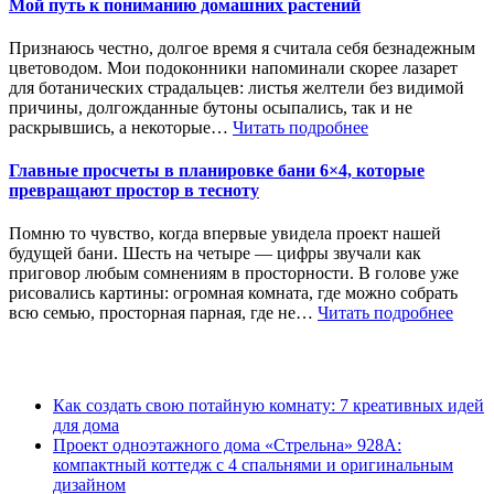
Мой путь к пониманию домашних растений
Признаюсь честно, долгое время я считала себя безнадежным
цветоводом. Мои подоконники напоминали скорее лазарет
для ботанических страдальцев: листья желтели без видимой
причины, долгожданные бутоны осыпались, так и не
раскрывшись, а некоторые…
Читать подробнее
Главные просчеты в планировке бани 6×4, которые
превращают простор в тесноту
Помню то чувство, когда впервые увидела проект нашей
будущей бани. Шесть на четыре — цифры звучали как
приговор любым сомнениям в просторности. В голове уже
рисовались картины: огромная комната, где можно собрать
всю семью, просторная парная, где не…
Читать подробнее
Как создать свою потайную комнату: 7 креативных идей
для дома
Проект одноэтажного дома «Стрельна» 928А:
компактный коттедж с 4 спальнями и оригинальным
дизайном