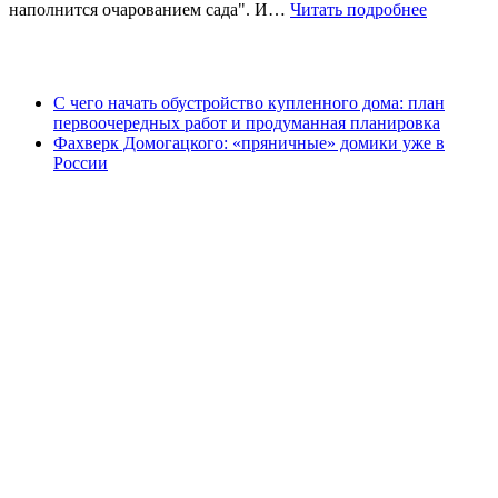
наполнится очарованием сада". И…
Читать подробнее
С чего начать обустройство купленного дома: план
первоочередных работ и продуманная планировка
Фахверк Домогацкого: «пряничные» домики уже в
России