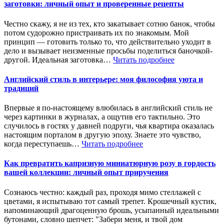
заготовки: личный опыт и проверенные рецепты
Честно скажу, я не из тех, кто закатывает сотню банок, чтобы
потом судорожно пристраивать их по знакомым. Мой
принцип — готовить только то, что действительно уходит в
дело и вызывает неизменные просьбы поделиться баночкой-
другой. Идеальная заготовка…
Читать подробнее
Английский стиль в интерьере: моя философия уюта и
традиций
Впервые я по-настоящему влюбилась в английский стиль не
через картинки в журналах, а ощутив его тактильно. Это
случилось в гостях у давней подруги, чья квартира оказалась
настоящим порталом в другую эпоху. Знаете это чувство,
когда переступаешь…
Читать подробнее
Как превратить капризную миниатюрную розу в гордость
вашей коллекции: личный опыт приручения
Сознаюсь честно: каждый раз, проходя мимо стеллажей с
цветами, я испытываю тот самый трепет. Крошечный кустик,
напоминающий драгоценную брошь, усыпанный идеальными
бутонами, словно шепчет: "Забери меня, и твой дом