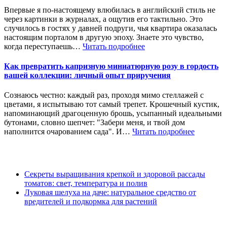
Впервые я по-настоящему влюбилась в английский стиль не
через картинки в журналах, а ощутив его тактильно. Это
случилось в гостях у давней подруги, чья квартира оказалась
настоящим порталом в другую эпоху. Знаете это чувство,
когда переступаешь…
Читать подробнее
Как превратить капризную миниатюрную розу в гордость
вашей коллекции: личный опыт приручения
Сознаюсь честно: каждый раз, проходя мимо стеллажей с
цветами, я испытываю тот самый трепет. Крошечный кустик,
напоминающий драгоценную брошь, усыпанный идеальными
бутонами, словно шепчет: "Забери меня, и твой дом
наполнится очарованием сада". И…
Читать подробнее
Секреты выращивания крепкой и здоровой рассады
томатов: свет, температура и полив
Луковая шелуха на даче: натуральное средство от
вредителей и подкормка для растений