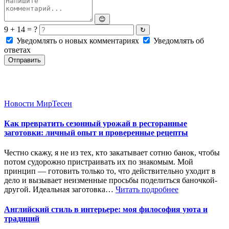
😊
9 + 14 = ?
↻
Уведомлять о новых комментариях
Уведомлять об
ответах
Отправить
Новости МирТесен
Как превратить сезонный урожай в ресторанные
заготовки: личный опыт и проверенные рецепты
Честно скажу, я не из тех, кто закатывает сотню банок, чтобы
потом судорожно пристраивать их по знакомым. Мой
принцип — готовить только то, что действительно уходит в
дело и вызывает неизменные просьбы поделиться баночкой-
другой. Идеальная заготовка…
Читать подробнее
Английский стиль в интерьере: моя философия уюта и
традиций