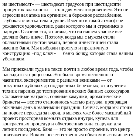
на шестьдесят» — шестьдесят градусов при шестидесяти
процентах влажности — стал для меня откровением. Это не
агрессивная атака на организм, а бережное расслабление,
глубокая очистка тела и души. Именно в такой атмосфере
рождается удовольствие, ради которого мы и стремимся в
парную. Осознав это, я поняла, что на нашем участке все
должно быть иначе. Поэтому, когда мы с мужем стали
обладателями пустой земли, первой инвестицией стала
именно баня. Мы выбрали простую и практичную
конструкцию «под ключ» — баню-бочку, которая стала нашим
убежищем.
Мы приезжали туда на такси почти в любое время года, чтобы
насладиться процессом. Это было время неспешного
чаепития, экспериментов с разными вениками — от
покупных дубовых до подаренных березовых, от изучения
техник парения до тестирования всяких банных аксессуаров.
Соломенные матрасы, соляные камушки, ароматические
брикеты — все это становилось частью ритуала, превращая
обычный день в маленький праздник. Сейчас, когда мы стоим
на пороге переезда за город, в мыслях уже более масштабный
проект: просторная комната отдыха внутри, купель для
контрастных процедур и обустроенная зона снаружи для
летних посиделок. Баня — это не просто строение, это центр
притяжения. Вокруг нее естественным образом выстраивается