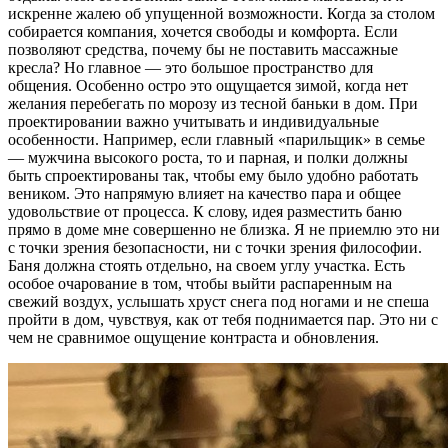
искренне жалею об упущенной возможности. Когда за столом
собирается компания, хочется свободы и комфорта. Если
позволяют средства, почему бы не поставить массажные
кресла? Но главное — это большое пространство для
общения. Особенно остро это ощущается зимой, когда нет
желания перебегать по морозу из тесной баньки в дом. При
проектировании важно учитывать и индивидуальные
особенности. Например, если главный «парильщик» в семье
— мужчина высокого роста, то и парная, и полки должны
быть спроектированы так, чтобы ему было удобно работать
веником. Это напрямую влияет на качество пара и общее
удовольствие от процесса. К слову, идея разместить баню
прямо в доме мне совершенно не близка. Я не приемлю это ни
с точки зрения безопасности, ни с точки зрения философии.
Баня должна стоять отдельно, на своем углу участка. Есть
особое очарование в том, чтобы выйти распаренным на
свежий воздух, услышать хруст снега под ногами и не спеша
пройти в дом, чувствуя, как от тебя поднимается пар. Это ни с
чем не сравнимое ощущение контраста и обновления.