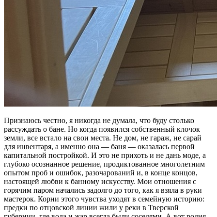
Признаюсь честно, я никогда не думала, что буду столько
рассуждать о бане. Но когда появился собственный клочок
земли, все встало на свои места. Не дом, не гараж, не сарай
для инвентаря, а именно она — баня — оказалась первой
капитальной постройкой. И это не прихоть и не дань моде, а
глубоко осознанное решение, продиктованное многолетним
опытом проб и ошибок, разочарований и, в конце концов,
настоящей любви к банному искусству. Мои отношения с
горячим паром начались задолго до того, как я взяла в руки
мастерок. Корни этого чувства уходят в семейную историю:
предки по отцовской линии жили у реки в Тверской
губернии, где вода и жар всегда были соседями. А вот родня