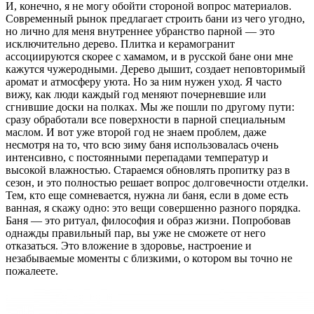
И, конечно, я не могу обойти стороной вопрос материалов.
Современный рынок предлагает строить бани из чего угодно,
но лично для меня внутреннее убранство парной — это
исключительно дерево. Плитка и керамогранит
ассоциируются скорее с хамамом, и в русской бане они мне
кажутся чужеродными. Дерево дышит, создает неповторимый
аромат и атмосферу уюта. Но за ним нужен уход. Я часто
вижу, как люди каждый год меняют почерневшие или
сгнившие доски на полках. Мы же пошли по другому пути:
сразу обработали все поверхности в парной специальным
маслом. И вот уже второй год не знаем проблем, даже
несмотря на то, что всю зиму баня использовалась очень
интенсивно, с постоянными перепадами температур и
высокой влажностью. Стараемся обновлять пропитку раз в
сезон, и это полностью решает вопрос долговечности отделки.
Тем, кто еще сомневается, нужна ли баня, если в доме есть
ванная, я скажу одно: это вещи совершенно разного порядка.
Баня — это ритуал, философия и образ жизни. Попробовав
однажды правильный пар, вы уже не сможете от него
отказаться. Это вложение в здоровье, настроение и
незабываемые моменты с близкими, о котором вы точно не
пожалеете.