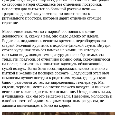
со стороны матери обходилась без отдельной постройки,
используя для мытья тепло большой русской печи —
традиция, достойная уважения, но лишенная того
ритуального простора, который дарит отдельно стоящее
строение.
Мое личное знакомство с парной состоялось в конце
девяностых, и, скажу я вам, оно было далеко от идеала.
Родители, поддавшись веяниям времени, переоборудовали
старый блочный курятник в подобие финской сауны. Внутри
стояла чугунная печь без намека на камни, на которую
плескали воду, доводя температуру до невообразимых ста
тридцати градусов. Я отчетливо помню себя, скрючившуюся
на полке, в отчаянных попытках вдохнуть обжигающий,
сухой воздух. Тогда баня ассоциировалась исключительно с
пыткой и желанием поскорее сбежать. Следующий этап был
немногим лучше: поездки к родителям мужа, где «русскую
баню» разгоняли до тех же запредельных температур. Мы
сидели, терпели, мечтая о глотке свежего воздуха, и никакие
веники не могли скрасить это испытание. Оглядываясь назад,
я удивляюсь, как мы это выдерживали. Наверное, молодость и
влюбленность обладают мощным защитным ресурсом, не
давшим возненавидеть баню на корню.