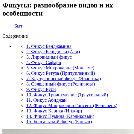
Фикусы: разнообразие видов и их
особенности
Быт
Содержание
1. Фикус Бенджамина
2. Фикус Бенедикта (Али)
3. Лировидный фикус
4. Фикус Сафари
5. Фикус Микрокарпа (Мокламе)
6. Фикус Ретуза (Притупленный)
7. Каучуконосный фикус (Эластика)
8. Священный фикус (Религиоза)
9. Фикус Руби
10. Фикус Триангулярис (Треугольный)
11. Фикус Абиджан
12. Фикус Микрокарпа Гинсенг (Женьшень)
13. Фикус Карика (Инжир)
14. Фикус Пумила (Карликовый)
15. Бенгальский фикус (Баньян)