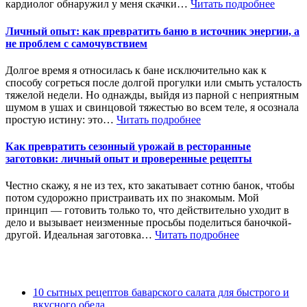
кардиолог обнаружил у меня скачки…
Читать подробнее
Личный опыт: как превратить баню в источник энергии, а
не проблем с самочувствием
Долгое время я относилась к бане исключительно как к
способу согреться после долгой прогулки или смыть усталость
тяжелой недели. Но однажды, выйдя из парной с неприятным
шумом в ушах и свинцовой тяжестью во всем теле, я осознала
простую истину: это…
Читать подробнее
Как превратить сезонный урожай в ресторанные
заготовки: личный опыт и проверенные рецепты
Честно скажу, я не из тех, кто закатывает сотню банок, чтобы
потом судорожно пристраивать их по знакомым. Мой
принцип — готовить только то, что действительно уходит в
дело и вызывает неизменные просьбы поделиться баночкой-
другой. Идеальная заготовка…
Читать подробнее
10 сытных рецептов баварского салата для быстрого и
вкусного обеда