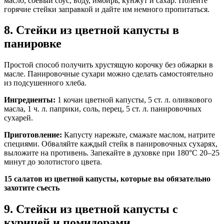
масло, соевый соус, воду, имбирь, кунжут и сахар. Полейте
горячие стейки заправкой и дайте им немного пропитаться.
8. Стейки из цветной капусты в
панировке
Простой способ получить хрустящую корочку без обжарки в
масле. Панировочные сухари можно сделать самостоятельно
из подсушенного хлеба.
Ингредиенты:
1 кочан цветной капусты, 5 ст. л. оливкового
масла, 1 ч. л. паприки, соль, перец, 5 ст. л. панировочных
сухарей.
Приготовление:
Капусту нарежьте, смажьте маслом, натрите
специями. Обваляйте каждый стейк в панировочных сухарях,
выложите на противень. Запекайте в духовке при 180°C 20–25
минут до золотистого цвета.
15 салатов из цветной капусты, которые вы обязательно
захотите съесть
9. Стейки из цветной капусты с
курицей и помидорами