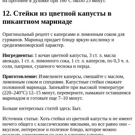
на противне в духовке при 160°C около 25 минут.
12. Стейки из цветной капусты в
пикантном маринаде
Оригинальный рецепт с каперсами и лимонным соком для
гурманов. Маринад придает блюду яркую кислинку и
средиземноморский характер.
Ингредиенты:
1 кочан цветной капусты, 3 ст. л. масла
авокадо, 1 ст. л. лимонного сока, 1 ст. л. каперсов, по 0,3 ч. л.
соли, паприки, сушеного чеснока и перца.
Приготовление:
Измельчите каперсы, смешайте с маслом,
лимонным соком и специями. Капустные стейки смажьте
половиной маринада. Запекайте при высокой температуре
(220–240°C) 12–15 минут, переверните, намажьте оставшимся
маринадом и готовьте еще 7–10 минут.
Больше интересных статей здесь: Быт.
Источник статьи: Хоть стейки из цветной капусты и не имеют
ничего общего с классическими мясными, но все равно они –
вкусное, интересное и полезное блюдо, которое можно
подавать самостоятельно или в качестве гарнира.