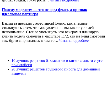
дебрях усадки, точке росы…
Читать подробнее
Почему моделизм — это не «ред флаг», а признак
идеального партнера
Взгляд за пределы стереотиповПомню, как впервые
столкнулась с тем, что мое увлечение вызывает у людей
непонимание. Стоило упомянуть, что вечером я планирую
клеить модель самолета в масштабе 1:72, как на меня смотрели
так, будто я призналась в чем-то…
Читать подробнее
10 лучших рецептов баклажанов в кисло-сладком соусе
по-китайски
20 лучших рецептов грушевого пирога для домашней
выпечки