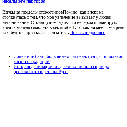
идеального партнера
Взгляд за пределы стереотиповПомню, как впервые
столкнулась с тем, что мое увлечение вызывает у людей
непонимание. Стоило упомянуть, что вечером я планирую
клеить модель самолета в масштабе 1:72, как на меня смотрели
так, будто я призналась в чем-то…
Читать подробнее
Советские бани: больше чем гигиена, центр социальной
жизни и традиций
История депиляции: от древних цивилизаций до
церковного запрета на Руси