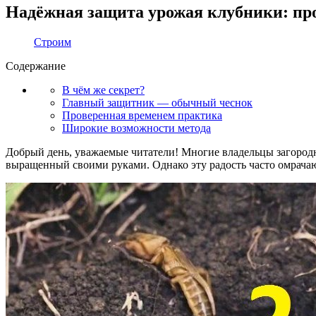
Надёжная защита урожая клубники: пр
Строим
Содержание
В чём же секрет?
Главный защитник — обычный чеснок
Проверенная временем практика
Широкие возможности метода
Добрый день, уважаемые читатели! Многие владельцы загородн
выращенный своими руками. Однако эту радость часто омрачаю