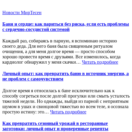
Новости МирТесен
Баня и сердце: как париться без риска, если есть проблемы
с сердечно-сосудистой системой
Каждый раз, собираясь в парную, я вспоминаю историю
своего деда. Для него баня была священным ритуалом
очищения, а для меня долгое время — просто способом
хорошо провести время с друзьями. Все изменилось, когда
кардиолог обнаружил у меня скачки…
Читать подробнее
Личный опыт: как превратить баню в источник энергии, а
не проблем с самочувствием
Долгое время я относилась к бане исключительно как к
способу согреться после долгой прогулки или смыть усталость
тяжелой недели. Но однажды, выйдя из парной с неприятным
шумом в ушах и свинцовой тяжестью во всем теле, я осознала
простую истину: это…
Читать подробнее
Как превратить сезонный урожай в ресторанные
заготовки: личный опыт и проверенные рецепты