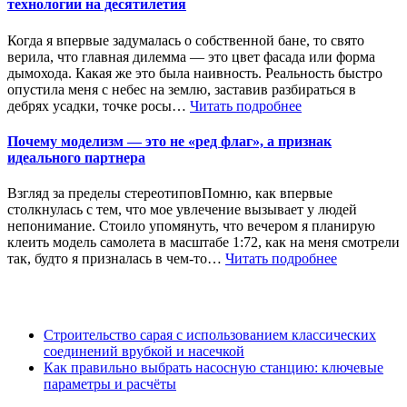
технологии на десятилетия
Когда я впервые задумалась о собственной бане, то свято
верила, что главная дилемма — это цвет фасада или форма
дымохода. Какая же это была наивность. Реальность быстро
опустила меня с небес на землю, заставив разбираться в
дебрях усадки, точке росы…
Читать подробнее
Почему моделизм — это не «ред флаг», а признак
идеального партнера
Взгляд за пределы стереотиповПомню, как впервые
столкнулась с тем, что мое увлечение вызывает у людей
непонимание. Стоило упомянуть, что вечером я планирую
клеить модель самолета в масштабе 1:72, как на меня смотрели
так, будто я призналась в чем-то…
Читать подробнее
Строительство сарая с использованием классических
соединений врубкой и насечкой
Как правильно выбрать насосную станцию: ключевые
параметры и расчёты