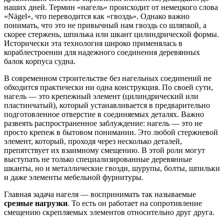
наших дней. Термин «нагель» происходит от немецкого слова
«Nägel», что переводится как «гвоздь». Однако важно
понимать, что это не привычный нам гвоздь со шляпкой, а
скорее стержень, шпилька или шкант цилиндрической формы.
Исторически эта технология широко применялась в
кораблестроении для надежного соединения деревянных
балок корпуса судна.
В современном строительстве без нагельных соединений не
обходится практически ни одна конструкция. По своей сути,
нагель — это крепежный элемент (цилиндрический или
пластинчатый), который устанавливается в предварительно
подготовленное отверстие в соединяемых деталях. Важно
развеять распространенное заблуждение: нагель — это не
просто крепеж в бытовом понимании. Это любой стержневой
элемент, который, проходя через несколько деталей,
препятствует их взаимному смещению. В этой роли могут
выступать не только специализированные деревянные
шканты, но и металлические гвозди, шурупы, болты, шпильки
и даже элементы мебельной фурнитуры.
Главная задача нагеля — воспринимать так называемые
срезные нагрузки
. То есть он работает на сопротивление
смещению скрепляемых элементов относительно друг друга.