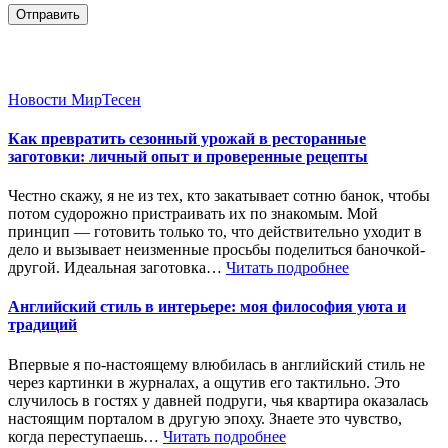
Отправить
Новости МирТесен
Как превратить сезонный урожай в ресторанные
заготовки: личный опыт и проверенные рецепты
Честно скажу, я не из тех, кто закатывает сотню банок, чтобы
потом судорожно пристраивать их по знакомым. Мой
принцип — готовить только то, что действительно уходит в
дело и вызывает неизменные просьбы поделиться баночкой-
другой. Идеальная заготовка…
Читать подробнее
Английский стиль в интерьере: моя философия уюта и
традиций
Впервые я по-настоящему влюбилась в английский стиль не
через картинки в журналах, а ощутив его тактильно. Это
случилось в гостях у давней подруги, чья квартира оказалась
настоящим порталом в другую эпоху. Знаете это чувство,
когда переступаешь…
Читать подробнее