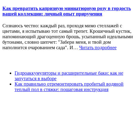
Как превратить капризную миниатюрную розу в гордость
вашей коллекции: личный опыт приручения
Сознаюсь честно: каждый раз, проходя мимо стеллажей с
цветами, я испытываю тот самый трепет. Крошечный кустик,
напоминающий драгоценную брошь, усыпанный идеальными
бутонами, словно шепчет: "Забери меня, и твой дом
наполнится очарованием сада". И…
Читать подробнее
Гидроаккумуляторы и расширительные баки: как не
запутаться в выборе
Как правильно отремонтировать пробитый водяной
теплый пол в стяжке: пошаговая инструкция