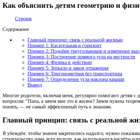
Как объяснить детям геометрию и физ
Строим
Содержание
Главный принцип: связь с реальной жизнью
Пример 1: Касательная и горизонт
Пример 2: Подобие треугольников и измерение вы
Пример 3: Построение прямого угла на местности
Пример 4: Физика в действии
Пример 5: Зеркало и закон отражения
Пример 6: Тригонометрия без транспортира
Пример 7: Определение угла наклона крыши
Вывод
Многие родители, включая меня, регулярно помогают детям с 
вопросом: "Папа, а зачем мне это в жизни? Зачем нужны теоре
понять, — не самый эффективный путь к знаниям.
Главный принцип: связь с реальной ж
Я убеждён: чтобы знания закрепились надолго, нужно показыв
строительства дома дети видели, как используются расчёты пл