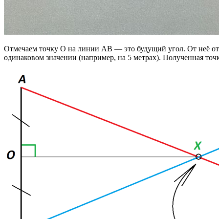
Отмечаем точку O на линии AB — это будущий угол. От неё отк
одинаковом значении (например, на 5 метрах). Полученная точ