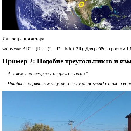
Иллюстрация автора
Формула: AB² = (R + h)² – R² = h(h + 2R). Для ребёнка ростом 1.
Пример 2: Подобие треугольников и из
— А зачем эти теоремы о треугольниках?
— Чтобы измерять высоту, не залезая на объект! Столб и вот