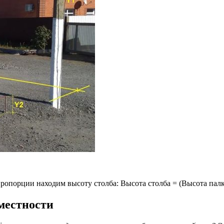
пропорции находим высоту столба: Высота столба = (Высота палк
местности