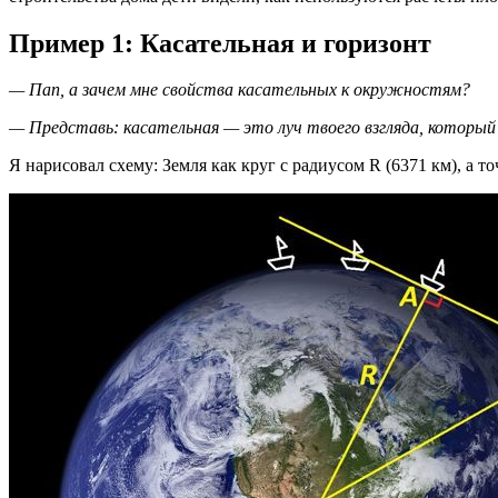
Пример 1: Касательная и горизонт
— Пап, а зачем мне свойства касательных к окружностям?
— Представь: касательная — это луч твоего взгляда, который 
Я нарисовал схему: Земля как круг с радиусом R (6371 км), а т