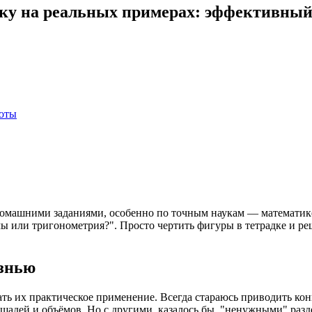
ику на реальных примерах: эффективный
соты
домашними заданиями, особенно по точным наукам — математике
мы или тригонометрия?". Просто чертить фигуры в тетрадке и ре
изнью
ать их практическое применение. Всегда стараюсь приводить ко
ощадей и объёмов. Но с другими, казалось бы, "ненужными" раз