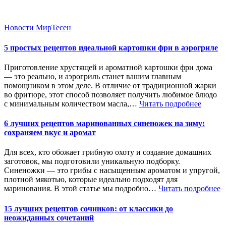
Новости МирТесен
5 простых рецептов идеальной картошки фри в аэрогриле
Приготовление хрустящей и ароматной картошки фри дома
— это реально, и аэрогриль станет вашим главным
помощником в этом деле. В отличие от традиционной жарки
во фритюре, этот способ позволяет получить любимое блюдо
с минимальным количеством масла,…
Читать подробнее
6 лучших рецептов маринованных синеножек на зиму:
сохраняем вкус и аромат
Для всех, кто обожает грибную охоту и создание домашних
заготовок, мы подготовили уникальную подборку.
Синеножки — это грибы с насыщенным ароматом и упругой,
плотной мякотью, которые идеально подходят для
маринования. В этой статье мы подробно…
Читать подробнее
15 лучших рецептов сочников: от классики до
неожиданных сочетаний