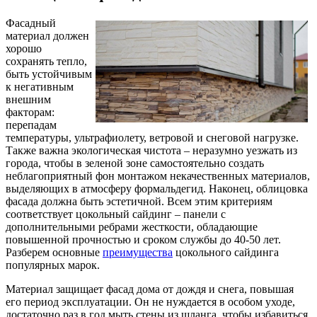
Фасадный
материал должен
хорошо
сохранять тепло,
быть устойчивым
к негативным
внешним
факторам:
перепадам
температуры, ультрафиолету, ветровой и снеговой нагрузке.
Также важна экологическая чистота – неразумно уезжать из
города, чтобы в зеленой зоне самостоятельно создать
неблагоприятный фон монтажом некачественных материалов,
выделяющих в атмосферу формальдегид. Наконец, облицовка
фасада должна быть эстетичной. Всем этим критериям
соответствует цокольный сайдинг – панели с
дополнительными ребрами жесткости, обладающие
повышенной прочностью и сроком службы до 40-50 лет.
Разберем основные
преимущества
цокольного сайдинга
популярных марок.
Материал защищает фасад дома от дождя и снега, повышая
его период эксплуатации. Он не нуждается в особом уходе,
достаточно раз в год мыть стены из шланга, чтобы избавиться