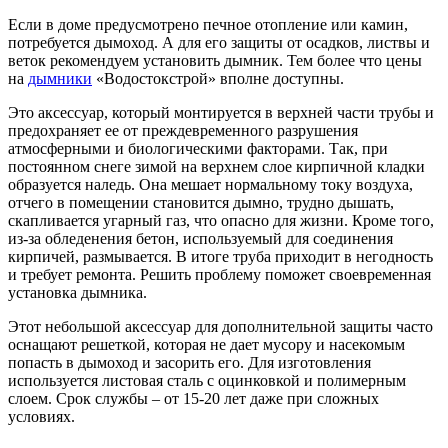
Если в доме предусмотрено печное отопление или камин,
потребуется дымоход. А для его защиты от осадков, листвы и
веток рекомендуем установить дымник. Тем более что цены
на
дымники
«Водостокстрой» вполне доступны.
Это аксессуар, который монтируется в верхней части трубы и
предохраняет ее от преждевременного разрушения
атмосферными и биологическими факторами. Так, при
постоянном снеге зимой на верхнем слое кирпичной кладки
образуется наледь. Она мешает нормальному току воздуха,
отчего в помещении становится дымно, трудно дышать,
скапливается угарный газ, что опасно для жизни. Кроме того,
из-за обледенения бетон, используемый для соединения
кирпичей, размывается. В итоге труба приходит в негодность
и требует ремонта. Решить проблему поможет своевременная
установка дымника.
Этот небольшой аксессуар для дополнительной защиты часто
оснащают решеткой, которая не дает мусору и насекомым
попасть в дымоход и засорить его. Для изготовления
используется листовая сталь с оцинковкой и полимерным
слоем. Срок службы – от 15-20 лет даже при сложных
условиях.