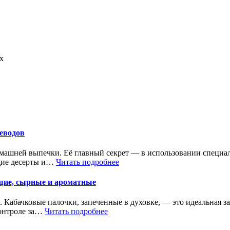
х
леводов
омашней выпечки. Её главный секрет — в использовании специал
ющие десерты и…
Читать подробнее
ящие, сырные и ароматные
с. Кабачковые палочки, запеченные в духовке, — это идеальная з
контроле за…
Читать подробнее