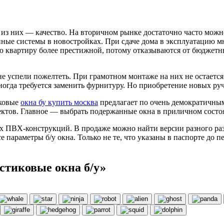
е из них — качество. На вторичном рынке достаточно часто мо
нные системы в новостройках. При сдаче дома в эксплуатацию 
ю квартиру более престижной, потому отказываются от бюджетн
е успели пожелтеть. При грамотном монтаже на них не остается 
огда требуется заменить фурнитуру. Но приобретение новых руч
иковые
окна бу купить москва
предлагает по очень демократичны
ектов. Главное — выбрать подержанные окна в приличном состо
х ПВХ-конструкций. В продаже можно найти версии разного раз
се параметры б/у окна. Только не те, что указаны в паспорте до 
стиковые окна б/у»