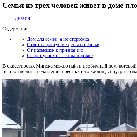
Семья из трех человек живет в доме п
Дизайн
Содержание
Дом для семьи, а не сторожка
Ответ на растущие цены на жилье
От насмешек к признанию
Секрет успеха — в планировке
В окрестностях Минска можно найти необычный дом, который б
не производит впечатления престижного жилища, внутри созд