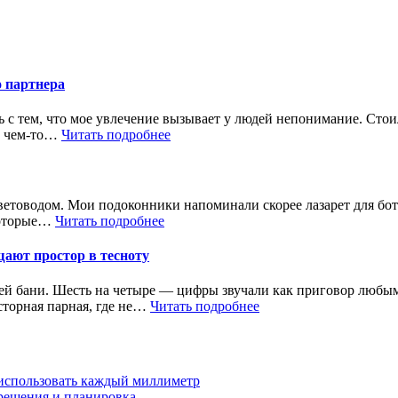
о партнера
 с тем, что мое увлечение вызывает у людей непонимание. Стои
 в чем-то…
Читать подробнее
цветоводом. Мои подоконники напоминали скорее лазарет для бо
екоторые…
Читать подробнее
ают простор в тесноту
ей бани. Шесть на четыре — цифры звучали как приговор любым
сторная парная, где не…
Читать подробнее
 использовать каждый миллиметр
 решения и планировка