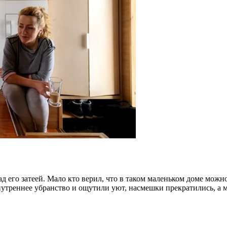
д его затеей. Мало кто верил, что в таком маленьком доме можн
внутреннее убранство и ощутили уют, насмешки прекратились, а 