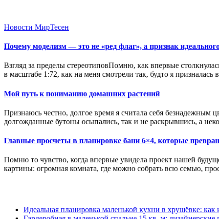
Новости МирТесен
Почему моделизм — это не «ред флаг», а признак идеальног
Взгляд за пределы стереотиповПомню, как впервые столкнулась
в масштабе 1:72, как на меня смотрели так, будто я призналась
Мой путь к пониманию домашних растений
Признаюсь честно, долгое время я считала себя безнадежным 
долгожданные бутоны осыпались, так и не раскрывшись, а н
Главные просчеты в планировке бани 6×4, которые превращ
Помню то чувство, когда впервые увидела проект нашей будущ
картины: огромная комната, где можно собрать всю семью, про
Идеальная планировка маленькой кухни в хрущёвке: как
Гардеробная в маленькой спальне 15 кв. м: дизайнерские