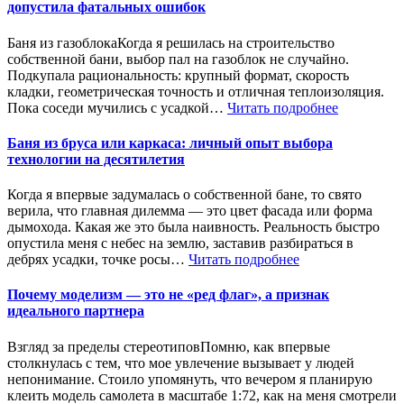
допустила фатальных ошибок
Баня из газоблокаКогда я решилась на строительство
собственной бани, выбор пал на газоблок не случайно.
Подкупала рациональность: крупный формат, скорость
кладки, геометрическая точность и отличная теплоизоляция.
Пока соседи мучились с усадкой…
Читать подробнее
Баня из бруса или каркаса: личный опыт выбора
технологии на десятилетия
Когда я впервые задумалась о собственной бане, то свято
верила, что главная дилемма — это цвет фасада или форма
дымохода. Какая же это была наивность. Реальность быстро
опустила меня с небес на землю, заставив разбираться в
дебрях усадки, точке росы…
Читать подробнее
Почему моделизм — это не «ред флаг», а признак
идеального партнера
Взгляд за пределы стереотиповПомню, как впервые
столкнулась с тем, что мое увлечение вызывает у людей
непонимание. Стоило упомянуть, что вечером я планирую
клеить модель самолета в масштабе 1:72, как на меня смотрели