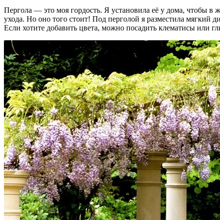
Пергола — это моя гордость. Я установила её у дома, чтобы в
ухода. Но оно того стоит! Под перголой я разместила мягкий 
Если хотите добавить цвета, можно посадить клематисы или гл