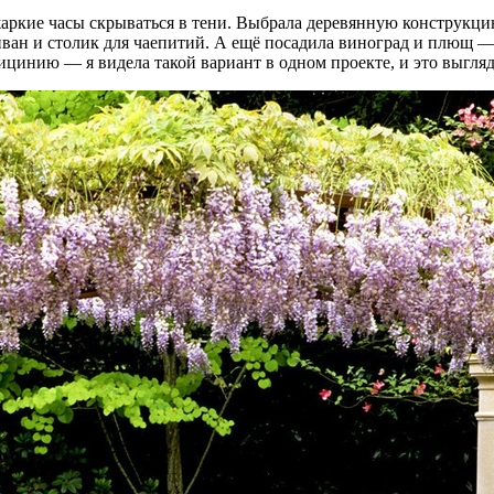
 жаркие часы скрываться в тени. Выбрала деревянную конструкци
диван и столик для чаепитий. А ещё посадила виноград и плющ 
ицинию — я видела такой вариант в одном проекте, и это выгля