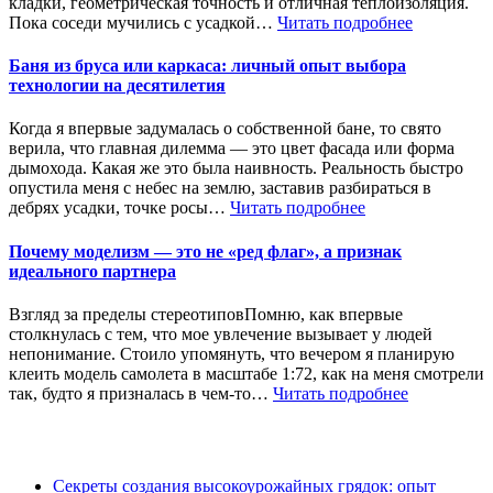
кладки, геометрическая точность и отличная теплоизоляция.
Пока соседи мучились с усадкой…
Читать подробнее
Баня из бруса или каркаса: личный опыт выбора
технологии на десятилетия
Когда я впервые задумалась о собственной бане, то свято
верила, что главная дилемма — это цвет фасада или форма
дымохода. Какая же это была наивность. Реальность быстро
опустила меня с небес на землю, заставив разбираться в
дебрях усадки, точке росы…
Читать подробнее
Почему моделизм — это не «ред флаг», а признак
идеального партнера
Взгляд за пределы стереотиповПомню, как впервые
столкнулась с тем, что мое увлечение вызывает у людей
непонимание. Стоило упомянуть, что вечером я планирую
клеить модель самолета в масштабе 1:72, как на меня смотрели
так, будто я призналась в чем-то…
Читать подробнее
Секреты создания высокоурожайных грядок: опыт