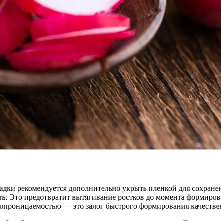
адки рекомендуется дополнительно укрыть пленкой для сохранен
ить. Это предотвратит вытягивание ростков до момента формиро
одопроницаемостью — это залог быстрого формирования качеств