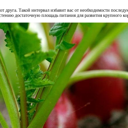
г от друга. Такой интервал избавит вас от необходимости посл
астению достаточную площадь питания для развития крупного ко