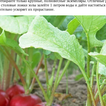
отбирайте только крупные, полновесные экземпляры. Отличные р
столовые ложки золы залейте 1 литром воды и дайте настояться д
тельно ускоряет их прорастание.