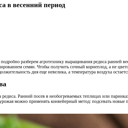
а в весенний период
ы подробно разберем агротехнику выращивания редиса ранней вес
мированием семян. Чтобы получить сочный корнеплод, а не цвето
одолжительность дня еще невелика, а температура воздуха остает
ва
а редиса. Ранний посев в необогреваемых теплицах или парника
урожая можно применять конвейерный метод: подсевать новые п