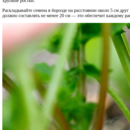
хрупкие ростки.
Раскладывайте семена в борозде на расстоянии около 5 см дру
должно составлять не менее 20 см — это обеспечит каждому р