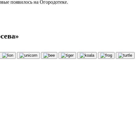
рвые появилось на Огородотеке.
осева»