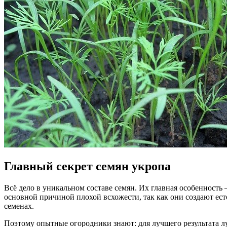
Главный секрет семян укропа
Всё дело в уникальном составе семян. Их главная особенност
основной причиной плохой всхожести, так как они создают ес
семенах.
Поэтому опытные огородники знают: для лучшего результата лу