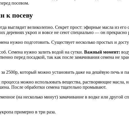
перед посевом.
н к посеву
гда выглядит великолепно. Секрет прост: эфирные масла из ег
их деревнях укроп и вовсе не сеют специально — он прекрасно 
емена нужно подготовить. Существует несколько простых и дост
об. Семена нужно залить водой на сутки.
Важный момент:
воду
венно перед посадкой, так как после замачивания семена не хр
за 2500р, который можно установить даже на дешёвую печь и пар
 процесса можно использовать вещества, растворяющие масла, н
шена. После обработки семена тщательно промывают.
енное (на несколько минут) замачивание в водке или другой с
укропа примерно в три раза.