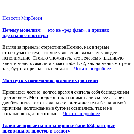
Новости МирТесен
Почему моделизм — это не «ред флаг», а признак
идеального партнера
Взгляд за пределы стереотиповПомню, как впервые
столкнулась с тем, что мое увлечение вызывает у людей
непонимание. Стоило упомянуть, что вечером я планирую
клеить модель самолета в масштабе 1:72, как на меня смотрели
так, будто я призналась в чем-то…
Читать подробнее
Мой путь к пониманию домашних растений
Признаюсь честно, долгое время я считала себя безнадежным
цветоводом. Мои подоконники напоминали скорее лазарет
для ботанических страдальцев: листья желтели без видимой
причины, долгожданные бутоны осыпались, так и не
раскрывшись, а некоторые…
Читать подробнее
Главные просчеты в планировке бани 6×4, которые
превращают простор в тесноту