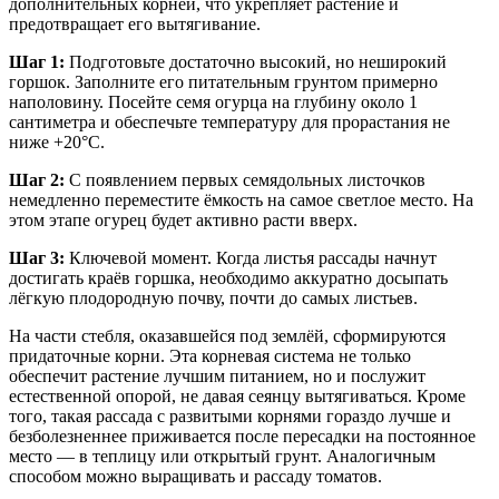
дополнительных корней, что укрепляет растение и
предотвращает его вытягивание.
Шаг 1:
Подготовьте достаточно высокий, но неширокий
горшок. Заполните его питательным грунтом примерно
наполовину. Посейте семя огурца на глубину около 1
сантиметра и обеспечьте температуру для прорастания не
ниже +20°C.
Шаг 2:
С появлением первых семядольных листочков
немедленно переместите ёмкость на самое светлое место. На
этом этапе огурец будет активно расти вверх.
Шаг 3:
Ключевой момент. Когда листья рассады начнут
достигать краёв горшка, необходимо аккуратно досыпать
лёгкую плодородную почву, почти до самых листьев.
На части стебля, оказавшейся под землёй, сформируются
придаточные корни. Эта корневая система не только
обеспечит растение лучшим питанием, но и послужит
естественной опорой, не давая сеянцу вытягиваться. Кроме
того, такая рассада с развитыми корнями гораздо лучше и
безболезненнее приживается после пересадки на постоянное
место — в теплицу или открытый грунт. Аналогичным
способом можно выращивать и рассаду томатов.