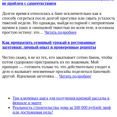
не проблем с самочувствием
Долгое время я относилась к бане исключительно как к
способу согреться после долгой прогулки или смыть усталость
тяжелой недели. Но однажды, выйдя из парной с неприятным
шумом в ушах и свинцовой тяжестью во всем теле, я осознала
простую истину: это…
Читать подробнее
Как превратить сезонный урожай в ресторанные
заготовки: личный опыт и проверенные рецепты
Честно скажу, я не из тех, кто закатывает сотню банок, чтобы
потом судорожно пристраивать их по знакомым. Мой
принцип — готовить только то, что действительно уходит в
дело и вызывает неизменные просьбы поделиться баночкой-
другой. Идеальная заготовка…
Читать подробнее
Три ключевых шага для получения крепкой рассады в
феврале и марте
Реальность строительства дома за 500 000 рублей: миф
или достижимая цель?