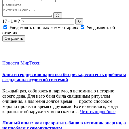
😊
17 - 1 = ?
↻
Уведомлять о новых комментариях
Уведомлять об
ответах
Отправить
Новости МирТесен
Баня и сердце: как париться без риска, если есть проблемы
с сердечно-сосудистой системой
Каждый раз, собираясь в парную, я вспоминаю историю
своего деда. Для него баня была священным ритуалом
очищения, а для меня долгое время — просто способом
хорошо провести время с друзьями. Все изменилось, когда
кардиолог обнаружил у меня скачки…
Читать подробнее
Личный опыт: как превратить баню в источник энергии, а
не проблем с самочувствием