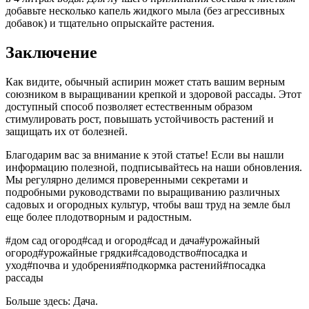
добавьте несколько капель жидкого мыла (без агрессивных
добавок) и тщательно опрыскайте растения.
Заключение
Как видите, обычный аспирин может стать вашим верным
союзником в выращивании крепкой и здоровой рассады. Этот
доступный способ позволяет естественным образом
стимулировать рост, повышать устойчивость растений и
защищать их от болезней.
Благодарим вас за внимание к этой статье! Если вы нашли
информацию полезной, подписывайтесь на наши обновления.
Мы регулярно делимся проверенными секретами и
подробными руководствами по выращиванию различных
садовых и огородных культур, чтобы ваш труд на земле был
еще более плодотворным и радостным.
#дом сад огород
#сад и огород
#сад и дача
#урожайный
огород
#урожайные грядки
#садоводство
#посадка и
уход
#почва и удобрения
#подкормка растений
#посадка
рассады
Больше здесь: Дача.