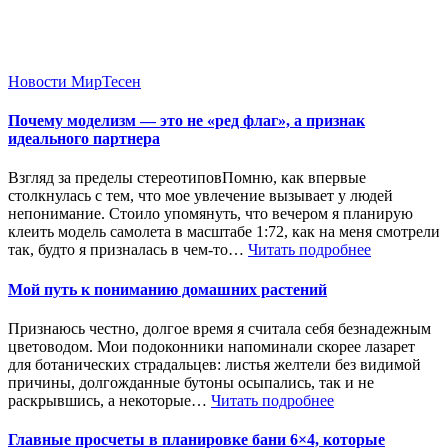
Новости МирТесен
Почему моделизм — это не «ред флаг», а признак
идеального партнера
Взгляд за пределы стереотиповПомню, как впервые
столкнулась с тем, что мое увлечение вызывает у людей
непонимание. Стоило упомянуть, что вечером я планирую
клеить модель самолета в масштабе 1:72, как на меня смотрели
так, будто я призналась в чем-то…
Читать подробнее
Мой путь к пониманию домашних растений
Признаюсь честно, долгое время я считала себя безнадежным
цветоводом. Мои подоконники напоминали скорее лазарет
для ботанических страдальцев: листья желтели без видимой
причины, долгожданные бутоны осыпались, так и не
раскрывшись, а некоторые…
Читать подробнее
Главные просчеты в планировке бани 6×4, которые