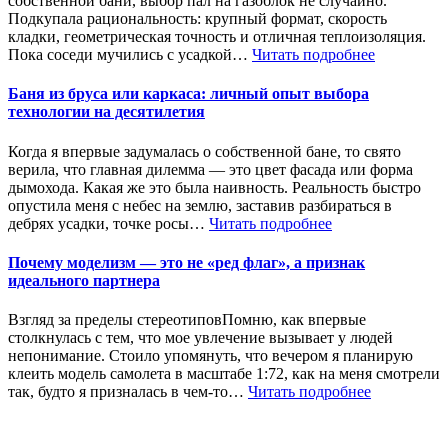
собственной бани, выбор пал на газоблок не случайно.
Подкупала рациональность: крупный формат, скорость
кладки, геометрическая точность и отличная теплоизоляция.
Пока соседи мучились с усадкой…
Читать подробнее
Баня из бруса или каркаса: личный опыт выбора
технологии на десятилетия
Когда я впервые задумалась о собственной бане, то свято
верила, что главная дилемма — это цвет фасада или форма
дымохода. Какая же это была наивность. Реальность быстро
опустила меня с небес на землю, заставив разбираться в
дебрях усадки, точке росы…
Читать подробнее
Почему моделизм — это не «ред флаг», а признак
идеального партнера
Взгляд за пределы стереотиповПомню, как впервые
столкнулась с тем, что мое увлечение вызывает у людей
непонимание. Стоило упомянуть, что вечером я планирую
клеить модель самолета в масштабе 1:72, как на меня смотрели
так, будто я призналась в чем-то…
Читать подробнее