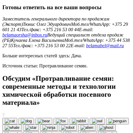
Готовы ответить на все ваши вопросы
Заместитель генерального директора по продажам
(Экспорт)
Тюнис Олег Эдуардович
Моб.тел/WhatsApp: +375 29
601 21 43
Тел./факс: +375 216 53 00 44
E-mail:
belamaorsha@inbox.ru
Ведущий специалист отдела продаж
(РБ)
Кучаева Елена Васильевна
Моб.тел/WhatsApp: +375 44 538
27 55
Тел./факс: +375 216 53 00 22
E-mail:
belamabel@mail.ru
Больше интересных статей здесь: Дача.
Источник статьи: Протравливание семян.
Обсудим «Протравливание семян:
современные методы и технологии
химической обработки посевного
материала»
?