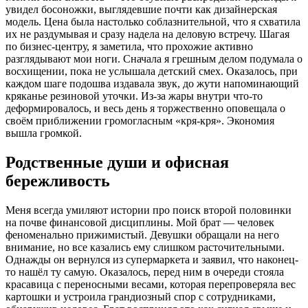
увидел босоножки, выглядевшие почти как дизайнерская
модель. Цена была настолько соблазнительной, что я схватила
их не раздумывая и сразу надела на деловую встречу. Шагая
по бизнес-центру, я заметила, что прохожие активно
разглядывают мои ноги. Сначала я грешным делом подумала о
восхищении, пока не услышала детский смех. Оказалось, при
каждом шаге подошва издавала звук, до жути напоминающий
кряканье резиновой уточки. Из-за жары внутри что-то
деформировалось, и весь день я торжественно оповещала о
своём приближении громогласным «кря-кря». Экономия
вышла громкой.
Родственные души и офисная
бережливость
Меня всегда умиляют истории про поиск второй половинки
на почве финансовой дисциплины. Мой брат — человек
феноменально прижимистый. Девушки обращали на него
внимание, но все казались ему слишком расточительными.
Однажды он вернулся из супермаркета и заявил, что наконец-
то нашёл ту самую. Оказалось, перед ним в очереди стояла
красавица с переносными весами, которая перепроверяла вес
картошки и устроила грандиозный спор с сотрудниками,