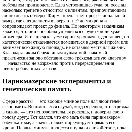
мебельном производстве. Едва устроившись туда, он осознал,
насколько трепетно относится к клиентам, предпочитающим
лично делать обмеры. Фирма предлагает профессиональный
замер, где специалисты выверяют всё до микрона и
сопровождают проект до финала. Но некоторым заказчикам
кажется, что они способны управиться с рулеткой не хуже
инженера. Итог предсказуем: гарнитур оплачен, доставлен, но
категорически отказывается помещаться в дверной проём или
занимает всю жилую площадь, не оставляя места для жизни.
Благодаря таким бережливым душам мой знакомый
практически заново обставил свою трёхкомнатную квартиру
— начальство не возражало против перераспределения
невостребованных заказов.
Парикмахерские эксперименты и
генетическая память
Сфера красоты — это вообще минное поле для любителей
сэкономить. Вспоминается случай, когда я решил, что стрижка
в салоне — это непозволительная роскошь, и доверил свою
голову другу. Тот клялся, что его мать была парикмахером,
бабушка тоже, а значит, навык циркулирует прямо в его
крови. Первые минуты процесса внушали спокойствие, пока