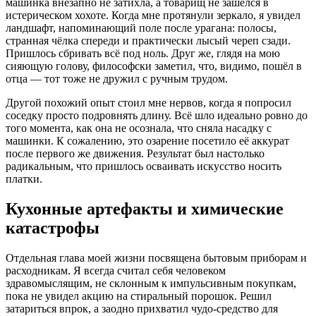
машинка внезапно не затихла, а товарищ не зашёлся в
истерическом хохоте. Когда мне протянули зеркало, я увидел
ландшафт, напоминающий поле после урагана: полосы,
странная чёлка спереди и практически лысый череп сзади.
Пришлось сбривать всё под ноль. Друг же, глядя на мою
сияющую голову, философски заметил, что, видимо, пошёл в
отца — тот тоже не дружил с ручным трудом.
Другой похожий опыт стоил мне нервов, когда я попросил
соседку просто подровнять длину. Всё шло идеально ровно до
того момента, как она не осознала, что сняла насадку с
машинки. К сожалению, это озарение посетило её аккурат
после первого же движения. Результат был настолько
радикальным, что пришлось осваивать искусство носить
платки.
Кухонные артефакты и химические
катастрофы
Отдельная глава моей жизни посвящена бытовым приборам и
расходникам. Я всегда считал себя человеком
здравомыслящим, не склонным к импульсивным покупкам,
пока не увидел акцию на стиральный порошок. Решил
затариться впрок, а заодно прихватил чудо-средство для