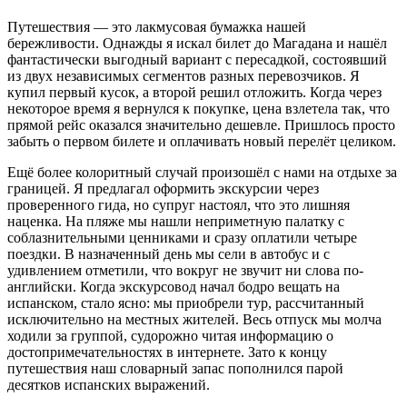
Путешествия — это лакмусовая бумажка нашей
бережливости. Однажды я искал билет до Магадана и нашёл
фантастически выгодный вариант с пересадкой, состоявший
из двух независимых сегментов разных перевозчиков. Я
купил первый кусок, а второй решил отложить. Когда через
некоторое время я вернулся к покупке, цена взлетела так, что
прямой рейс оказался значительно дешевле. Пришлось просто
забыть о первом билете и оплачивать новый перелёт целиком.
Ещё более колоритный случай произошёл с нами на отдыхе за
границей. Я предлагал оформить экскурсии через
проверенного гида, но супруг настоял, что это лишняя
наценка. На пляже мы нашли неприметную палатку с
соблазнительными ценниками и сразу оплатили четыре
поездки. В назначенный день мы сели в автобус и с
удивлением отметили, что вокруг не звучит ни слова по-
английски. Когда экскурсовод начал бодро вещать на
испанском, стало ясно: мы приобрели тур, рассчитанный
исключительно на местных жителей. Весь отпуск мы молча
ходили за группой, судорожно читая информацию о
достопримечательностях в интернете. Зато к концу
путешествия наш словарный запас пополнился парой
десятков испанских выражений.