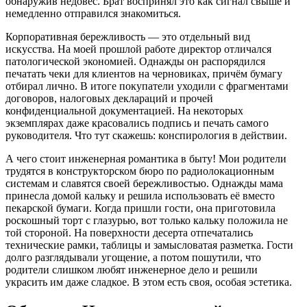
обнаружив недовес. Брат воспринял это как сигнал свыше и
немедленно отправился знакомиться.
Корпоративная бережливость — это отдельный вид
искусства. На моей прошлой работе директор отличался
патологической экономией. Однажды он распорядился
печатать чеки для клиентов на черновиках, причём бумагу
отбирал лично. В итоге покупатели уходили с фрагментами
договоров, налоговых деклараций и прочей
конфиденциальной документацией. На некоторых
экземплярах даже красовались подпись и печать самого
руководителя. Что тут скажешь: конспирология в действии.
А чего стоит инженерная романтика в быту! Мои родители
трудятся в конструкторском бюро по радиолокационным
системам и славятся своей бережливостью. Однажды мама
принесла домой кальку и решила использовать её вместо
пекарской бумаги. Когда пришли гости, она приготовила
роскошный торт с глазурью, вот только кальку положила не
той стороной. На поверхности десерта отпечатались
технические рамки, таблицы и замысловатая разметка. Гости
долго разглядывали угощение, а потом пошутили, что
родители слишком любят инженерное дело и решили
украсить им даже сладкое. В этом есть своя, особая эстетика.