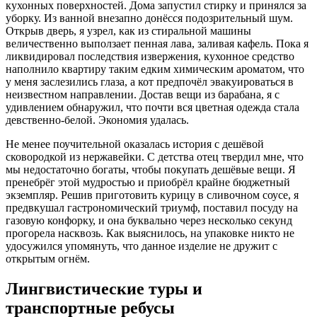
кухонных поверхностей. Дома запустил стирку и принялся за
уборку. Из ванной внезапно донёсся подозрительный шум.
Открыв дверь, я узрел, как из стиральной машины
величественно выползает пенная лава, заливая кафель. Пока я
ликвидировал последствия извержения, кухонное средство
наполнило квартиру таким едким химическим ароматом, что
у меня заслезились глаза, а кот предпочёл эвакуироваться в
неизвестном направлении. Достав вещи из барабана, я с
удивлением обнаружил, что почти вся цветная одежда стала
девственно-белой. Экономия удалась.
Не менее поучительной оказалась история с дешёвой
сковородкой из нержавейки. С детства отец твердил мне, что
мы недостаточно богаты, чтобы покупать дешёвые вещи. Я
пренебрёг этой мудростью и приобрёл крайне бюджетный
экземпляр. Решив приготовить курицу в сливочном соусе, я
предвкушал гастрономический триумф, поставил посуду на
газовую конфорку, и она буквально через несколько секунд
прогорела насквозь. Как выяснилось, на упаковке никто не
удосужился упомянуть, что данное изделие не дружит с
открытым огнём.
Лингвистические туры и
транспортные ребусы