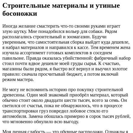
Строительные материалы и утиные
босоножки
Иногда желание смастерить что-то своими руками играет
злую шутку. Мне понадобился вольер для собаки. Рядом
располагались строительный и зоомагазин. Будучи
уверенным, что самостоятельная сборка выйдет куда дешевле,
я набрал материалов и направился к кассе. Тем временем жена
изучила ассортимент готовых комплектов в соседнем
павильоне. Правда оказалась убийственной: фабричный набор
стоил почти вдвое дешевле моей груды сырья. К счастью,
магазины были рядом, я быстро всё вернул и выучил золотое
правило: сначала просчитывай бюджет, а потом включай
режим мастера.
Не могу не вспомнить историю про покупку строительной
древесины. Один мой знакомый приобрёл материал, который
обычно стоит около двадцати шести тысяч, всего за семь. Он
светился от счастья, пока не обнаружилось, что в процессе
транспортировки груз повредил лобовое стекло его
автомобиля. Замена обошлась примерно в сорок тысяч рублей,
что мгновенно обнулило всю выгоду.
Моя личная слабость — это обувные распродажи. Однажды я