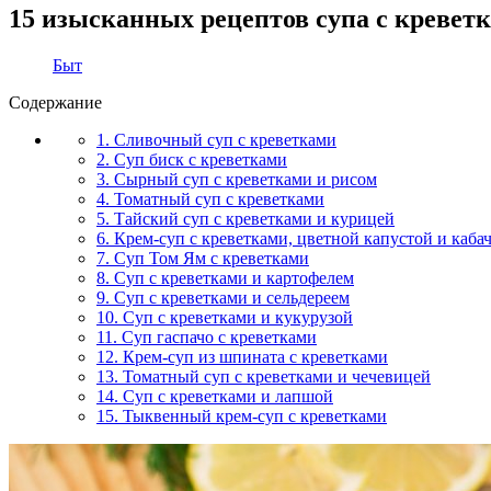
15 изысканных рецептов супа с креветк
Быт
Содержание
1. Сливочный суп с креветками
2. Суп биск с креветками
3. Сырный суп с креветками и рисом
4. Томатный суп с креветками
5. Тайский суп с креветками и курицей
6. Крем-суп с креветками, цветной капустой и каба
7. Суп Том Ям с креветками
8. Суп с креветками и картофелем
9. Суп с креветками и сельдереем
10. Суп с креветками и кукурузой
11. Суп гаспачо с креветками
12. Крем-суп из шпината с креветками
13. Томатный суп с креветками и чечевицей
14. Суп с креветками и лапшой
15. Тыквенный крем-суп с креветками