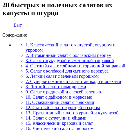
20 быстрых и полезных салатов из
капусты и огурца
Быт
Содержание
1. Классический салат с капустой, огурцом и
укропом
2. Витаминный салат с болгарским перцем
3. Салат с кукурузой и сметанной заправкой
4. Сытный салат с яйцами и горчичной заправкой
5. Салат с колбасой для сытного перекуса
6. Легкий салат с зеленым горошком
7. Супервитаминный салат с авокадо и орехами
8. Летний салат с помидорами
9. Салат с редиской и свежей зеленью
10. Салат с дайконом и морковью
11. Освежающий салат с яблоками
12. Сытный салат с курицей и сыром
13. Праздничный салат с курицей и кукурузой
14. Салат с сулугуни и яйцами
15. Классический крабовый салат
16. Диетический салат с творогом