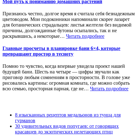
Мой путь к пониманию домашних растений
Признаюсь честно, долгое время я считала себя безнадежным
цветоводом. Мои подоконники напоминали скорее лазарет
для ботанических страдальцев: листья желтели без видимой
причины, долгожданные бутоны осыпались, так и не
раскрывшись, а некоторые…
Читать подробнее
Главные просчеты в планировке бани 6×4, которые
превращают простор в тесноту
Помню то чувство, когда впервые увидела проект нашей
будущей бани. Шесть на четыре — цифры звучали как
приговор любым сомнениям в просторности. В голове уже
рисовались картины: огромная комната, где можно собрать
всю семью, просторная парная, где не…
Читать подробнее
8 изысканных рецептов медальонов из тунца для
гурманов
30 удивительных видов попугаев: от говорящих
красавцев до экзотических нелетающих птиц