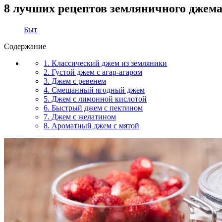
8 лучших рецептов земляничного джема
Быт
Содержание
1. Классический джем из земляники
2. Густой джем с агар-агаром
3. Джем с ревенем
4. Смешанный ягодный джем
5. Джем с лимонной кислотой
6. Быстрый джем с пектином
7. Джем с желатином
8. Ароматный джем с мятой