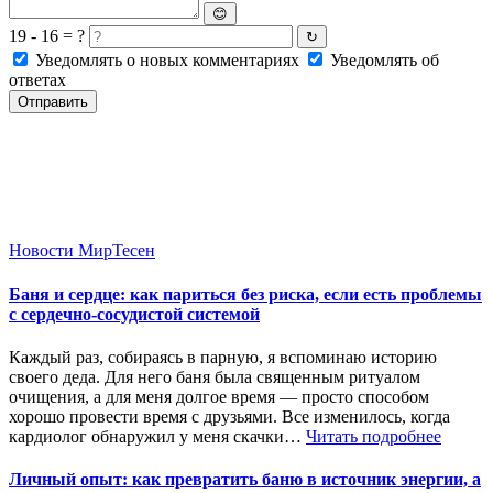
😊
19 - 16 = ?
↻
Уведомлять о новых комментариях
Уведомлять об
ответах
Отправить
Новости МирТесен
Баня и сердце: как париться без риска, если есть проблемы
с сердечно-сосудистой системой
Каждый раз, собираясь в парную, я вспоминаю историю
своего деда. Для него баня была священным ритуалом
очищения, а для меня долгое время — просто способом
хорошо провести время с друзьями. Все изменилось, когда
кардиолог обнаружил у меня скачки…
Читать подробнее
Личный опыт: как превратить баню в источник энергии, а