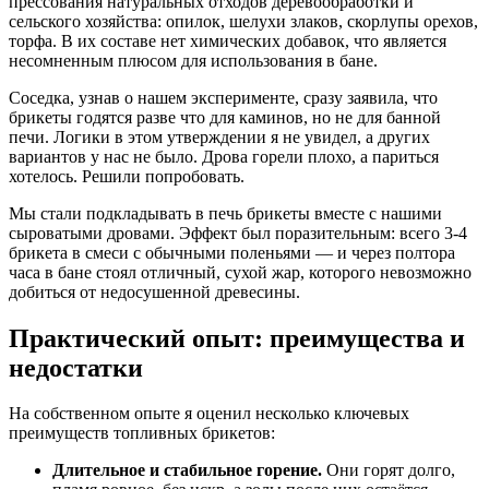
прессования натуральных отходов деревообработки и
сельского хозяйства: опилок, шелухи злаков, скорлупы орехов,
торфа. В их составе нет химических добавок, что является
несомненным плюсом для использования в бане.
Соседка, узнав о нашем эксперименте, сразу заявила, что
брикеты годятся разве что для каминов, но не для банной
печи. Логики в этом утверждении я не увидел, а других
вариантов у нас не было. Дрова горели плохо, а париться
хотелось. Решили попробовать.
Мы стали подкладывать в печь брикеты вместе с нашими
сыроватыми дровами. Эффект был поразительным: всего 3-4
брикета в смеси с обычными поленьями — и через полтора
часа в бане стоял отличный, сухой жар, которого невозможно
добиться от недосушенной древесины.
Практический опыт: преимущества и
недостатки
На собственном опыте я оценил несколько ключевых
преимуществ топливных брикетов:
Длительное и стабильное горение.
Они горят долго,