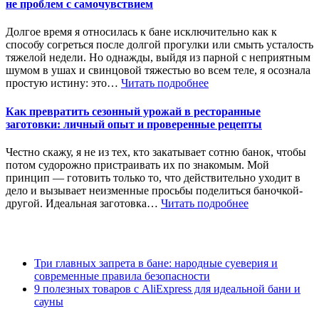
не проблем с самочувствием
Долгое время я относилась к бане исключительно как к
способу согреться после долгой прогулки или смыть усталость
тяжелой недели. Но однажды, выйдя из парной с неприятным
шумом в ушах и свинцовой тяжестью во всем теле, я осознала
простую истину: это…
Читать подробнее
Как превратить сезонный урожай в ресторанные
заготовки: личный опыт и проверенные рецепты
Честно скажу, я не из тех, кто закатывает сотню банок, чтобы
потом судорожно пристраивать их по знакомым. Мой
принцип — готовить только то, что действительно уходит в
дело и вызывает неизменные просьбы поделиться баночкой-
другой. Идеальная заготовка…
Читать подробнее
Три главных запрета в бане: народные суеверия и
современные правила безопасности
9 полезных товаров с AliExpress для идеальной бани и
сауны