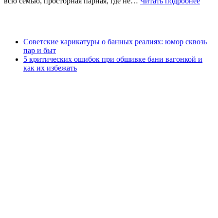
всю семью, просторная парная, где не…
Читать подробнее
Советские карикатуры о банных реалиях: юмор сквозь
пар и быт
5 критических ошибок при обшивке бани вагонкой и
как их избежать