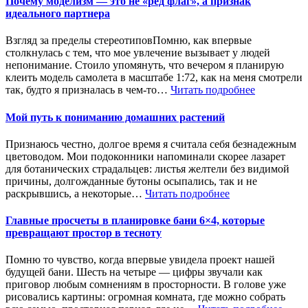
Почему моделизм — это не «ред флаг», а признак
идеального партнера
Взгляд за пределы стереотиповПомню, как впервые
столкнулась с тем, что мое увлечение вызывает у людей
непонимание. Стоило упомянуть, что вечером я планирую
клеить модель самолета в масштабе 1:72, как на меня смотрели
так, будто я призналась в чем-то…
Читать подробнее
Мой путь к пониманию домашних растений
Признаюсь честно, долгое время я считала себя безнадежным
цветоводом. Мои подоконники напоминали скорее лазарет
для ботанических страдальцев: листья желтели без видимой
причины, долгожданные бутоны осыпались, так и не
раскрывшись, а некоторые…
Читать подробнее
Главные просчеты в планировке бани 6×4, которые
превращают простор в тесноту
Помню то чувство, когда впервые увидела проект нашей
будущей бани. Шесть на четыре — цифры звучали как
приговор любым сомнениям в просторности. В голове уже
рисовались картины: огромная комната, где можно собрать